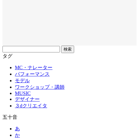
フ
リ
タグ
ー
MC・ナレーター
ワ
パフォーマンス
ー
モデル
ド
ワークショップ・講師
MUSIC
デザイナー
３dクリエイタ
五十音
あ
か