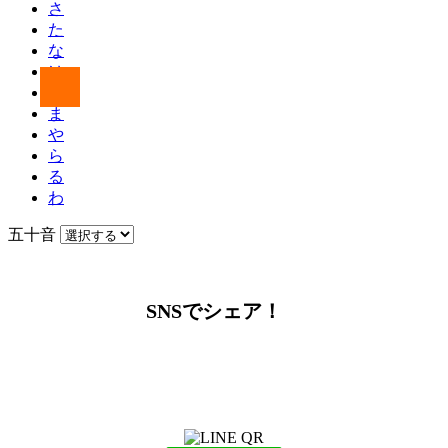
さ
た
な
は
ひ
ま
や
ら
る
わ
五十音
SNSでシェア！
LINEからでもお問い合わせ頂けます
下記QRコード又はボタンから追加