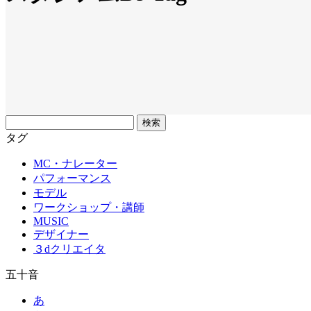
フ
リ
タグ
ー
MC・ナレーター
ワ
パフォーマンス
ー
モデル
ド
ワークショップ・講師
MUSIC
デザイナー
３dクリエイタ
五十音
あ