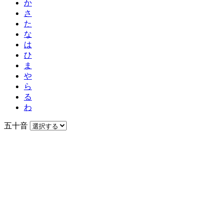
か
さ
た
な
は
ひ
ま
や
ら
る
わ
五十音