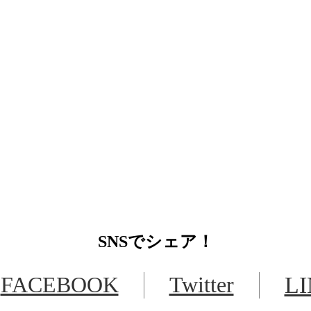
SNS
でシェア！
FACEBOOK
Twitter
L