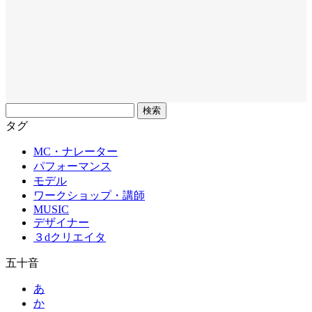
フ
リ
タグ
ー
MC・ナレーター
ワ
パフォーマンス
ー
モデル
ド
ワークショップ・講師
MUSIC
デザイナー
３dクリエイタ
五十音
あ
か