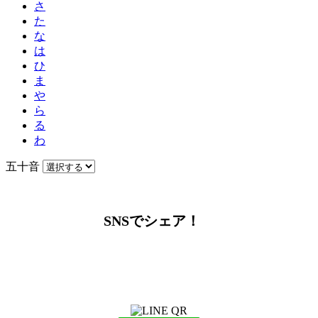
さ
た
な
は
ひ
ま
や
ら
る
わ
五十音
SNSでシェア！
LINEからでもお問い合わせ頂けます
下記QRコード又はボタンから追加