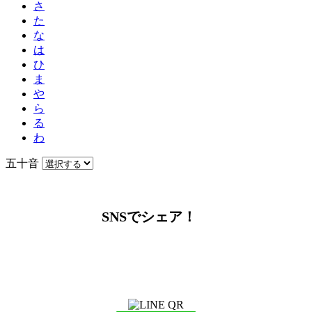
さ
た
な
は
ひ
ま
や
ら
る
わ
五十音
SNSでシェア！
LINEからでもお問い合わせ頂けます
下記QRコード又はボタンから追加