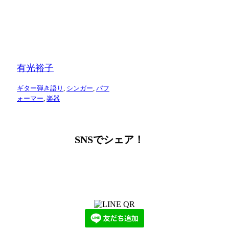
有光裕子
ギター弾き語り
,
シンガー
,
パフ
ォーマー
,
楽器
SNSでシェア！
LINEからでもお問い合わせ頂けます
下記QRコード又はボタンから追加