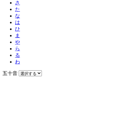
さ
た
な
は
ひ
ま
や
ら
る
わ
五十音