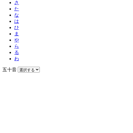
さ
た
な
は
ひ
ま
や
ら
る
わ
五十音