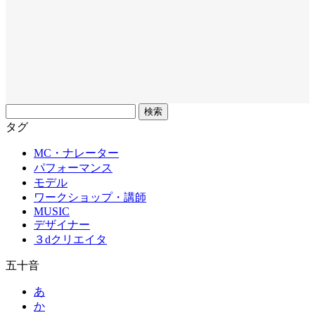
フ
リ
タグ
ー
MC・ナレーター
ワ
パフォーマンス
ー
モデル
ド
ワークショップ・講師
MUSIC
デザイナー
３dクリエイタ
五十音
あ
か