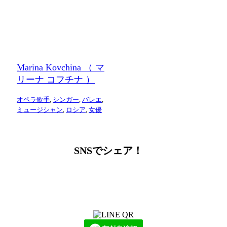
Marina Kovchina （ マ
リーナ コフチナ ）
オペラ歌手
,
シンガー
,
バレエ
,
ミュージシャン
,
ロシア
,
女優
SNSでシェア！
LINEからでもお問い合わせ頂けます
下記QRコード又はボタンから追加