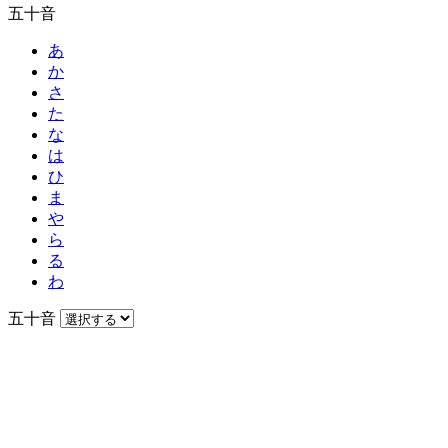
五十音
あ
か
さ
た
な
は
ひ
ま
や
ら
る
わ
五十音