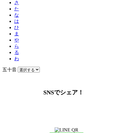
さ
た
な
は
ひ
ま
や
ら
る
わ
五十音
SNSでシェア！
LINEからでもお問い合わせ頂けます
下記QRコード又はボタンから追加