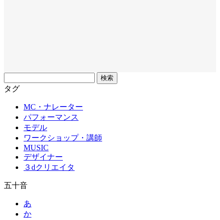
フ
リ
タグ
ー
MC・ナレーター
ワ
パフォーマンス
ー
モデル
ド
ワークショップ・講師
MUSIC
デザイナー
３dクリエイタ
五十音
あ
か