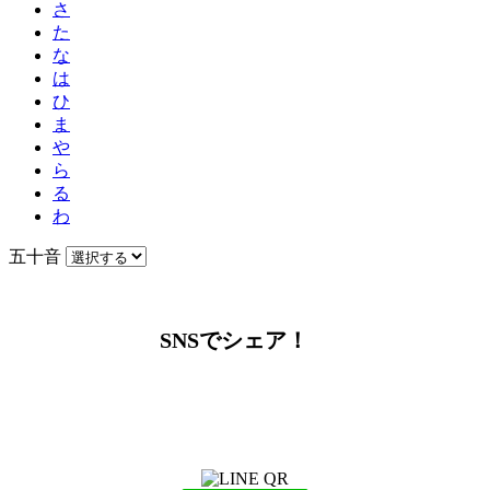
さ
た
な
は
ひ
ま
や
ら
る
わ
五十音
SNSでシェア！
LINEからでもお問い合わせ頂けます
下記QRコード又はボタンから追加