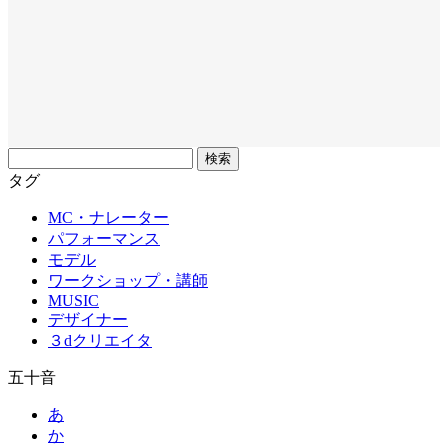
フ
リ
タグ
ー
MC・ナレーター
ワ
パフォーマンス
ー
モデル
ド
ワークショップ・講師
MUSIC
デザイナー
３dクリエイタ
五十音
あ
か