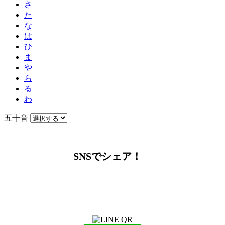
さ
た
な
は
ひ
ま
や
ら
る
わ
五十音
SNSでシェア！
LINEからでもお問い合わせ頂けます
下記QRコード又はボタンから追加