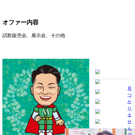
オファー内容
試飲販売会、展示会、その他
見
つ
か
り
ま
せ
ん
で