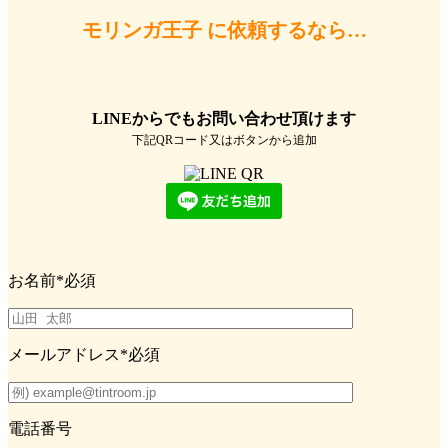
300の病を予防し、90種以上の豊富な栄養素を含むスーパーフード
「モリンガ」を使用した「国産モリンガ青汁」！！家族全員で乗り
切る夏バテ対策と理想的な健康生活を。
株式会社ビューティーワールドのプレスリリース（2019年7月24日 10
時）。化粧品・化粧雑貨の製造販売事業の…
valuepress
モリンガ王子 に依頼するなら…