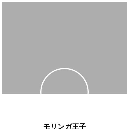
モリンガで日本を、
そして世界を健康に！！
モリンガのことなら私にお任せを！
モリンガ王国からやってきました、
モリンガ王子です！
モリンガ王子