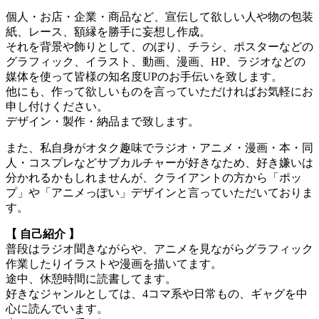
個人・お店・企業・商品など、宣伝して欲しい人や物の包装
紙、レース、額縁を勝手に妄想し作成。
それを背景や飾りとして、のぼり、チラシ、ポスターなどの
グラフィック、イラスト、動画、漫画、HP、ラジオなどの
媒体を使って皆様の知名度UPのお手伝いを致します。
他にも、作って欲しいものを言っていただければお気軽にお
申し付けください。
デザイン・製作・納品まで致します。
また、私自身がオタク趣味でラジオ・アニメ・漫画・本・同
人・コスプレなどサブカルチャーが好きなため、好き嫌いは
分かれるかもしれませんが、クライアントの方から「ポッ
プ」や「アニメっぽい」デザインと言っていただいておりま
す。
【 自己紹介 】
普段はラジオ聞きながらや、アニメを見ながらグラフィック
作業したりイラストや漫画を描いてます。
途中、休憩時間に読書してます。
好きなジャンルとしては、4コマ系や日常もの、ギャグを中
心に読んでいます。