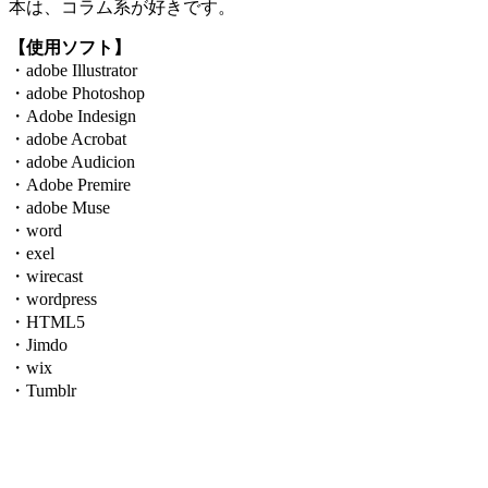
本は、コラム系が好きです。
【使用ソフト】
・adobe Illustrator
・adobe Photoshop
・Adobe Indesign
・adobe Acrobat
・adobe Audicion
・Adobe Premire
・adobe Muse
・word
・exel
・wirecast
・wordpress
・HTML5
・Jimdo
・wix
・Tumblr