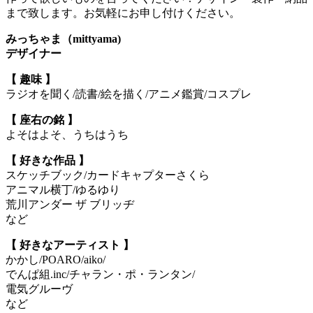
まで致します。お気軽にお申し付けください。
みっちゃま（mittyama)
デザイナー
【 趣味 】
ラジオを聞く/読書/絵を描く/アニメ鑑賞/コスプレ
【 座右の銘 】
よそはよそ、うちはうち
【 好きな作品 】
スケッチブック/カードキャプターさくら
アニマル横丁/ゆるゆり
荒川アンダー ザ ブリッヂ
など
【 好きなアーティスト 】
かかし/POARO/aiko/
でんぱ組.inc/チャラン・ポ・ランタン/
電気グルーヴ
など