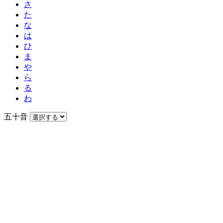
さ
た
な
は
ひ
ま
や
ら
る
わ
五十音