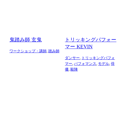
鬼踏み師 玄鬼
トリッキングパフォー
マー KEVIN
ワークショップ・講師
,
踏み師
ダンサー
,
トリッキングパフォ
マー
,
パフォマンス
,
モデル
,
俳
優
,
殺陣