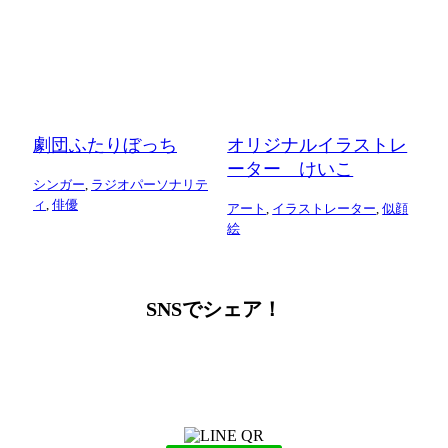
劇団ふたりぼっち
オリジナルイラストレ
ーター けいこ
シンガー
,
ラジオパーソナリテ
ィ
,
俳優
アート
,
イラストレーター
,
似顔
絵
SNSでシェア！
LINEからでもお問い合わせ頂けます
下記QRコード又はボタンから追加