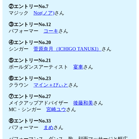
②エントリーNo.7
マジック
Nor(ノア)
さん
③エントリーNo.12
パフォーマー
コーキ
さん
④エントリーNo.20
シンガー
菅原奈月（ICHIGO TANUKI）
さん
⑤エントリーNo.21
ポールダンスアーティスト
宴車
さん
⑥エントリーNo.23
クラウン
マイン＋びぃと
さん
⑦エントリーNo.27
メイクアップアドバイザー
後藤和美
さん
MC・シンガー
宮崎ユウ
さん
⑧エントリーNo.33
パフォーマー
まめ
さん
パフォーマンス、ダンス、歌、顔面マッサージと幅広