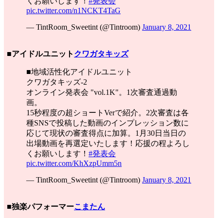
くお願いします！
#発表会
pic.twitter.com/n1NCKT4TaG
— TintRoom_Sweetint (@Tintroom)
January 8, 2021
■アイドルユニット
クワガタキッズ
■地域活性化アイドルユニット
クワガタキッズ-2
オンライン発表会 "vol.1K"。1次審査通過動
画。
15秒程度の超ショートVerで紹介。2次審査は各
種SNSで投稿した動画のインプレッション数に
応じて現状の審査得点に加算。1月30日当日の
出場動画を再選定いたします！応援の程よろし
くお願いします！
#発表会
pic.twitter.com/KhXzpUmm5n
— TintRoom_Sweetint (@Tintroom)
January 8, 2021
■独楽パフォーマー
こまたん