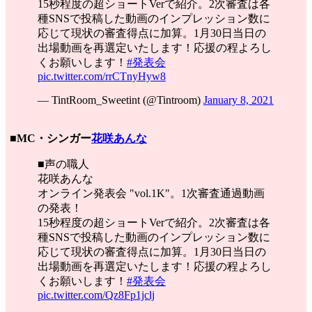
15秒程度の超ショートVerで紹介。2次審査は各
種SNSで投稿した動画のインプレッション数に
応じて現状の審査得点に加算。1月30日当日の
出場動画を再選定いたします！応援の程よろし
くお願いします！
#発表会
pic.twitter.com/rrCTnyHyw8
— TintRoom_Sweetint (@Tintroom)
January 8, 2021
■MC・シンガー
花咲あんな
■声の職人
花咲あんな
オンライン発表会 "vol.1K"。1次審査通過動画
の発表！
15秒程度の超ショートVerで紹介。2次審査は各
種SNSで投稿した動画のインプレッション数に
応じて現状の審査得点に加算。1月30日当日の
出場動画を再選定いたします！応援の程よろし
くお願いします！
#発表会
pic.twitter.com/Qz8Fp1jclj