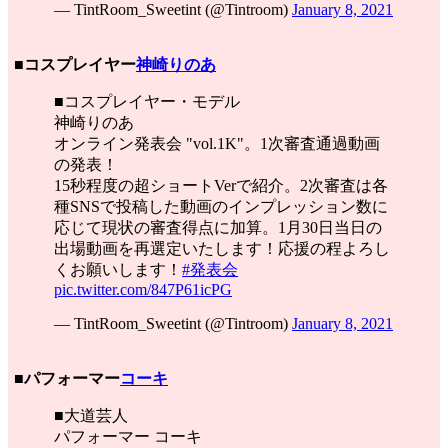
— TintRoom_Sweetint (@Tintroom)
January 8, 2021
■コスプレイヤー
神崎りのあ
■コスプレイヤー・モデル
神崎りのあ
オンライン発表会 "vol.1K"。1次審査通過動画
の発表！
15秒程度の超ショートVerで紹介。2次審査は各
種SNSで投稿した動画のインプレッション数に
応じて現状の審査得点に加算。1月30日当日の
出場動画を再選定いたします！応援の程よろし
くお願いします！
#発表会
pic.twitter.com/847P61icPG
— TintRoom_Sweetint (@Tintroom)
January 8, 2021
■パフォーマー
コーキ
■大道芸人
パフォーマー コーキ