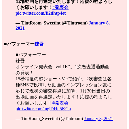
出場動画を再選定いたします！応援の程よろし
くお願いします！
#発表会
pic.twitter.com/Ii2dhtp4et
— TintRoom_Sweetint (@Tintroom)
January 8,
2021
■パフォーマー
錬吾
■パフォーマー
錬吾
オンライン発表会 "vol.1K"。1次審査通過動画
の発表！
15秒程度の超ショートVerで紹介。2次審査は各
種SNSで投稿した動画のインプレッション数に
応じて現状の審査得点に加算。1月30日当日の
出場動画を再選定いたします！応援の程よろし
くお願いします！
#発表会
pic.twitter.com/mgiDHu5KGa
— TintRoom_Sweetint (@Tintroom)
January 8, 2021