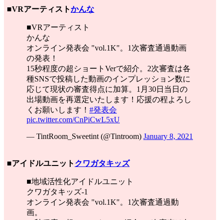
■VRアーティスト
かんな
■VRアーティスト
かんな
オンライン発表会 "vol.1K"。1次審査通過動画
の発表！
15秒程度の超ショートVerで紹介。2次審査は各
種SNSで投稿した動画のインプレッション数に
応じて現状の審査得点に加算。1月30日当日の
出場動画を再選定いたします！応援の程よろし
くお願いします！
#発表会
pic.twitter.com/CnPiCwL5xU
— TintRoom_Sweetint (@Tintroom)
January 8, 2021
■アイドルユニット
クワガタキッズ
■地域活性化アイドルユニット
クワガタキッズ-1
オンライン発表会 "vol.1K"。1次審査通過動
画。