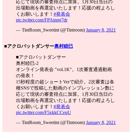
応じて現状の審査得点に加算。1月30日当日の
出場動画を再選定いたします！応援の程よろし
くお願いします！
#発表会
pic.twitter.com/FPAinmj7dr
— TintRoom_Sweetint (@Tintroom)
January 8, 2021
■アクロバットダンサー
奥村睦巳
■アクロバットダンサー
奥村睦巳-2
オンライン発表会 "vol.1K"。1次審査通過動画
の発表！
15秒程度の超ショートVerで紹介。2次審査は各
種SNSで投稿した動画のインプレッション数に
応じて現状の審査得点に加算。1月30日当日の
出場動画を再選定いたします！応援の程よろし
くお願いします！
#発表会
pic.twitter.com/F5xkkCCeuU
— TintRoom_Sweetint (@Tintroom)
January 8, 2021