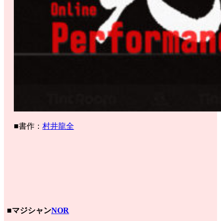
■書作：
村井龍全
■マジシャン
NOR