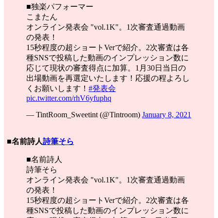
■独楽パフォーマー
こまたん
オンライン発表会 "vol.1K"。1次審査通過動画
の発表！
15秒程度の超ショートVerで紹介。2次審査は各
種SNSで投稿した動画のインプレッション数に
応じて現状の審査得点に加算。1月30日当日の
出場動画を再選定いたします！応援の程よろし
くお願いします！
#発表会
pic.twitter.com/rhV6yfuphq
— TintRoom_Sweetint (@Tintroom)
January 8, 2021
■名前詩人
詩筆そら
■名前詩人
詩筆そら
オンライン発表会 "vol.1K"。1次審査通過動画
の発表！
15秒程度の超ショートVerで紹介。2次審査は各
種SNSで投稿した動画のインプレッション数に