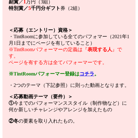
副賞
／
1
万円（3組）
特別賞／
5
千円分ギフト
券（2組）
＜応募（エントリー）資格＞
・TintRoomに参加している全てのパフォマー（2021年1
月1日までにページを有していること）
※TintRoomパフォーマーの定義は『
表現する人
』で
す。
ページを有する方は全てパフォーマーです。
※TintRoomパフォーマー登録は
コチラ
。
・2つのテーマ（下記参照）に則った動画となります。
＜応募動画テーマ（要件）＞
①
今までのパフォーマンススタイル（制作物など）に
何か新しいチャレンジやアレンジを加えたもの
②冬
の要素を取り入れたもの。