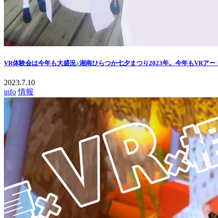
VR体験会は今年も大盛況♪湘南ひらつか七夕まつり2023年。今年もVRア
2023.7.10
info
情報