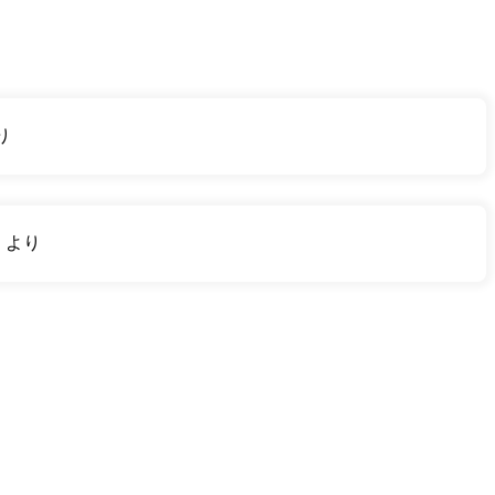
り
り
より