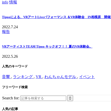
info
情報
Tipooによる、VRアートLiveパフォーマンス ＆VR体験会 IN相模原 
2022.7.24
報告
VRアーティストTEAM Tipoo キックオフ！！ 夏のVR体験会。
2022.5.26
人気のキーワード
音響
,
ランキング
,
VR
,
わんちゃんモデル
,
イベント
フリーワード検索
Search for:
人気の記事