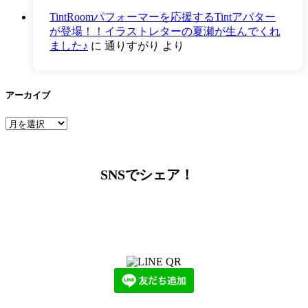
TintRoomパフォーマーを応援するTintアバター
が登場！！イラストレターの夏瀬が生んでくれ
ました♪
に
通りすがり
より
アーカイブ
ア
ー
カ
イ
SNSでシェア！
ブ
LINEからでもお問い合わせ頂けます
下記QRコード又はボタンから追加