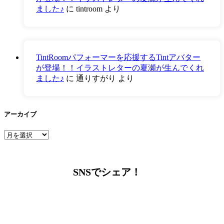
ました♪
に
tintroom
より
TintRoomパフォーマーを応援するTintアバター
が登場！！イラストレターの夏瀬が生んでくれ
ました♪
に
通りすがり
より
アーカイブ
ア
ー
カ
イ
SNSでシェア！
ブ
LINEからでもお問い合わせ頂けます
下記QRコード又はボタンから追加