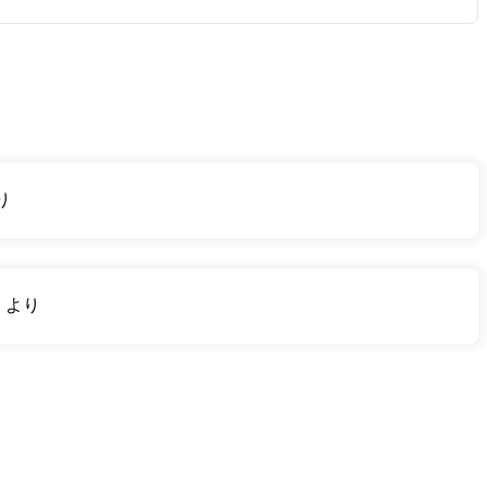
り
り
より