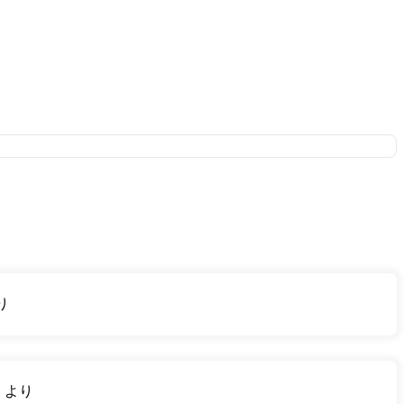
り
り
より