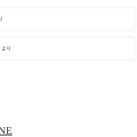
り
り
より
INE