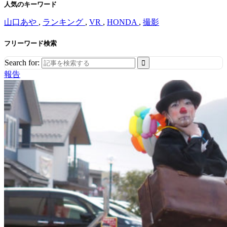
人気のキーワード
山口あや
,
ランキング
,
VR
,
HONDA
,
撮影
フリーワード検索
Search for:
報告