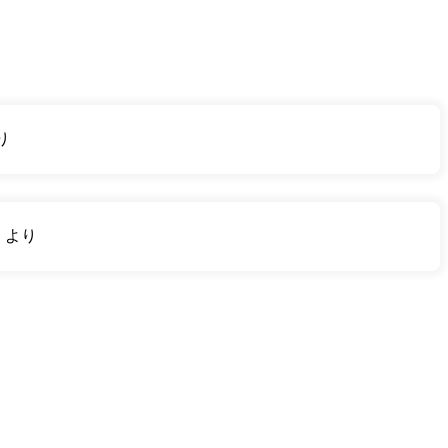
り
り
より