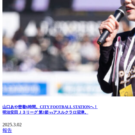
山口あや密着6時間。CITY FOOTBALL STATIONへ！
明治安田Ｊ３リーグ 第3節 vsアスルクラロ沼津。
2025.3.02
報告