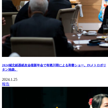
2024城北紙器紙友会様新年会で有栖川萌による和妻ショー。INメトロポリ
タン池袋。
2024.1.25
報告