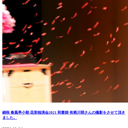
錦秋 春風亭小朝 花形独演会2021 和妻師 有栖川萌さんの撮影をさせて頂き
ました。