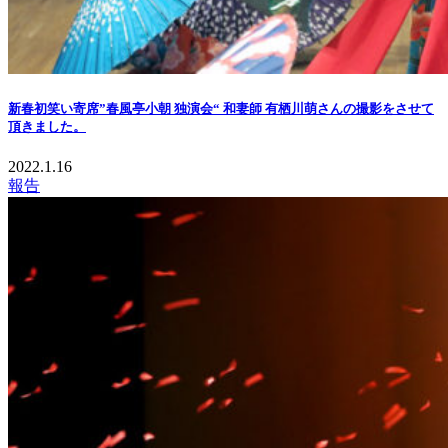
新春初笑い寄席”春風亭小朝 独演会“ 和妻師 有栖川萌さんの撮影をさせて
頂きました。
2022.1.16
報告