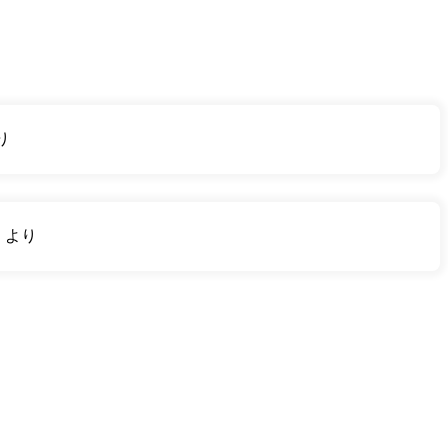
り
り
より