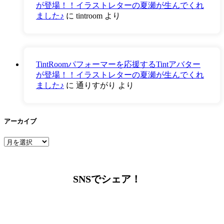
が登場！！イラストレターの夏瀬が生んでくれ
ました♪
に
tintroom
より
TintRoomパフォーマーを応援するTintアバター
が登場！！イラストレターの夏瀬が生んでくれ
ました♪
に
通りすがり
より
アーカイブ
ア
ー
カ
イ
SNSでシェア！
ブ
LINEからでもお問い合わせ頂けます