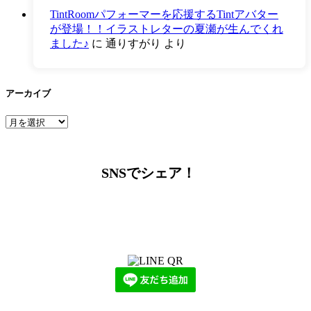
TintRoomパフォーマーを応援するTintアバター
が登場！！イラストレターの夏瀬が生んでくれ
ました♪
に
通りすがり
より
アーカイブ
ア
ー
カ
イ
SNSでシェア！
ブ
LINEからでもお問い合わせ頂けます
下記QRコード又はボタンから追加