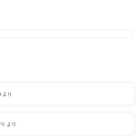
m
より
がり
より