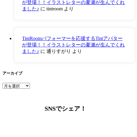
が登場！！イラストレターの夏瀬が生んでくれ
ました♪
に
tintroom
より
TintRoomパフォーマーを応援するTintアバター
が登場！！イラストレターの夏瀬が生んでくれ
ました♪
に
通りすがり
より
アーカイブ
ア
ー
カ
イ
SNSでシェア！
ブ
LINEからでもお問い合わせ頂けます
下記QRコード又はボタンから追加