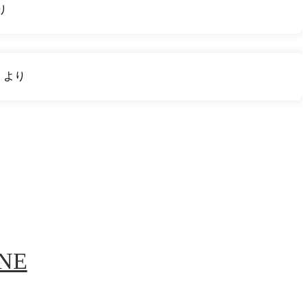
り
り
より
INE