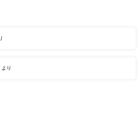
り
り
より