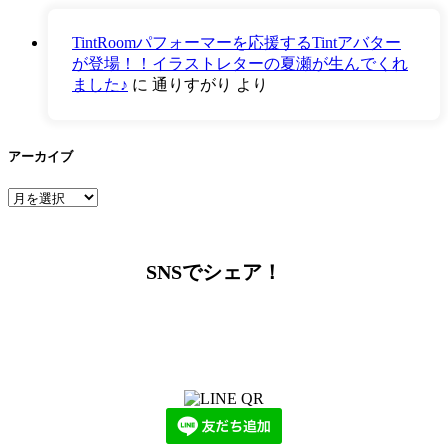
TintRoomパフォーマーを応援するTintアバター
が登場！！イラストレターの夏瀬が生んでくれ
ました♪
に
通りすがり
より
アーカイブ
ア
ー
カ
イ
SNSでシェア！
ブ
LINEからでもお問い合わせ頂けます
下記QRコード又はボタンから追加