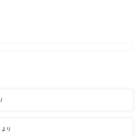
り
り
より