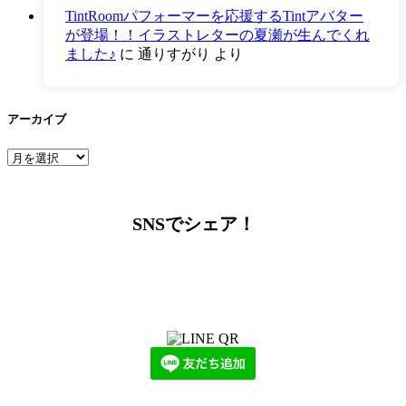
TintRoomパフォーマーを応援するTintアバター
が登場！！イラストレターの夏瀬が生んでくれ
ました♪
に
通りすがり
より
アーカイブ
ア
ー
カ
イ
SNSでシェア！
ブ
LINEからでもお問い合わせ頂けます
下記QRコード又はボタンから追加