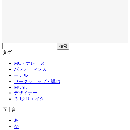
フ
リ
タグ
ー
MC・ナレーター
ワ
パフォーマンス
ー
モデル
ド
ワークショップ・講師
MUSIC
デザイナー
３dクリエイタ
五十音
あ
か