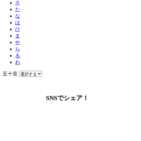
さ
た
な
は
ひ
ま
や
ら
る
わ
五十音
SNSでシェア！