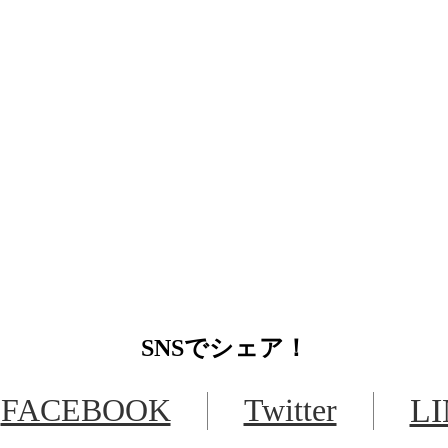
SNS
でシェア！
FACEBOOK
Twitter
L