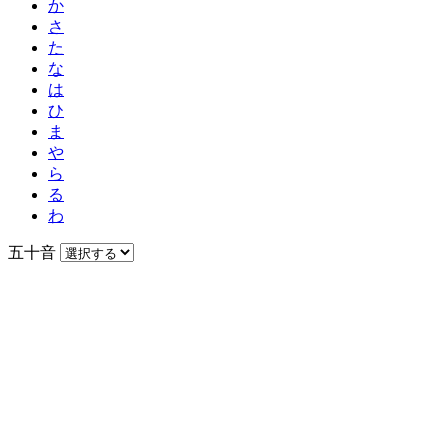
か
さ
た
な
は
ひ
ま
や
ら
る
わ
五十音