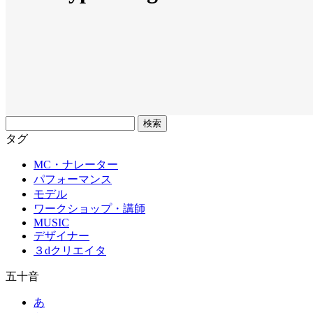
フ
リ
タグ
ー
MC・ナレーター
ワ
パフォーマンス
ー
モデル
ド
ワークショップ・講師
MUSIC
デザイナー
３dクリエイタ
五十音
あ