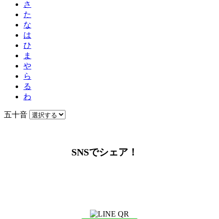
さ
た
な
は
ひ
ま
や
ら
る
わ
五十音
SNSでシェア！
LINEからでもお問い合わせ頂けます
下記QRコード又はボタンから追加