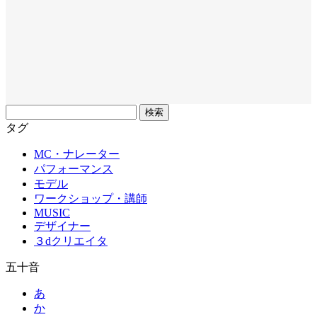
フ
リ
タグ
ー
MC・ナレーター
ワ
パフォーマンス
ー
モデル
ド
ワークショップ・講師
MUSIC
デザイナー
３dクリエイタ
五十音
あ
か