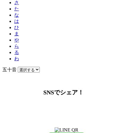
さ
た
な
は
ひ
ま
や
ら
る
わ
五十音
SNSでシェア！
LINEからでもお問い合わせ頂けます
下記QRコード又はボタンから追加