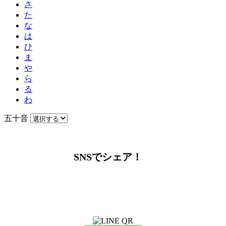
さ
た
な
は
ひ
ま
や
ら
る
わ
五十音
SNSでシェア！
LINEからでもお問い合わせ頂けます
下記QRコード又はボタンから追加