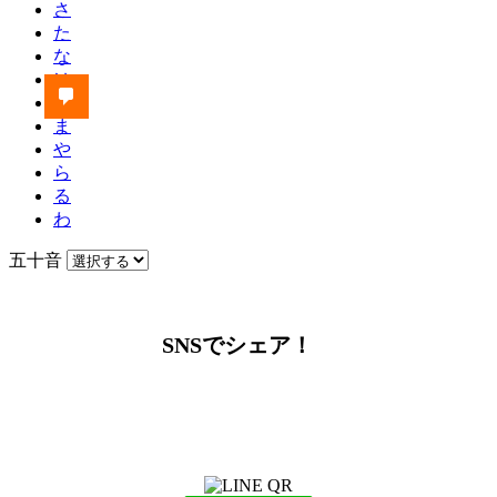
さ
た
な
は
ひ
ま
や
ら
る
わ
五十音
SNSでシェア！
LINEからでもお問い合わせ頂けます
下記QRコード又はボタンから追加