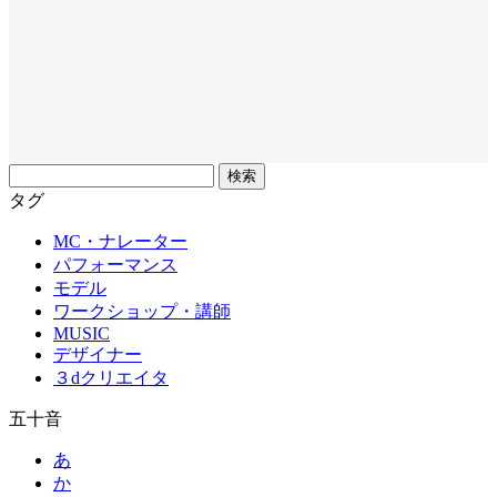
フ
リ
タグ
ー
MC・ナレーター
ワ
パフォーマンス
ー
モデル
ド
ワークショップ・講師
MUSIC
デザイナー
３dクリエイタ
五十音
あ
か