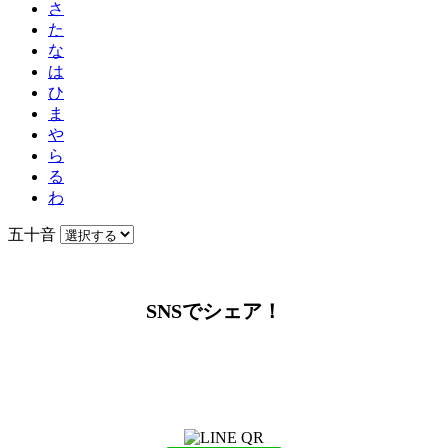
さ
た
な
は
ひ
ま
や
ら
る
わ
五十音
SNSでシェア！
LINEからでもお問い合わせ頂けます
下記QRコード又はボタンから追加