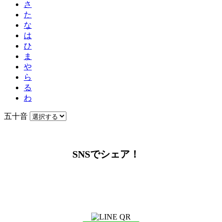
さ
た
な
は
ひ
ま
や
ら
る
わ
五十音
SNSでシェア！
LINEからでもお問い合わせ頂けます
下記QRコード又はボタンから追加