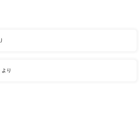
り
り
より