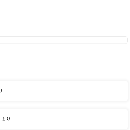
り
り
より