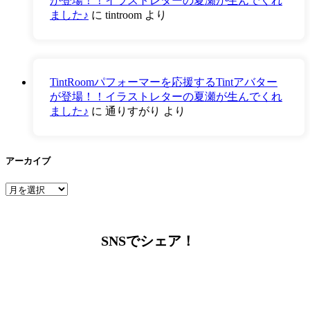
が登場！！イラストレターの夏瀬が生んでくれ
ました♪
に
tintroom
より
TintRoomパフォーマーを応援するTintアバター
が登場！！イラストレターの夏瀬が生んでくれ
ました♪
に
通りすがり
より
アーカイブ
ア
ー
カ
イ
SNSでシェア！
ブ
LINEからでもお問い合わせ頂けます
下記QRコード又はボタンから追加