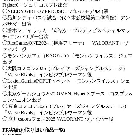
Fighter6」ジュリ コスプレ出演
◯NEEDY GIRL OVERDOSE アパレルモデル出演
◯品川シティ バスケ試合（代々木競技場第二体育館） アン
バサダー出演
◯栃木シティ サッカー試合(ケーブルテレビスペシャルマッ
チ) アンバサダー出演
◯RiotGamesONE2024（横浜アリーナ）「VALORANT」ヴ
ァイパー役
◯モンハンカフェ（RAGEcafe) 「モンハンワイルズ」ジェマ
出演
◯大阪コミコン2025（プレイヤーズジャングルステージ）
「MarvelRivals」 インビジブルウーマン役
◯LegionGamingPOPUPイベント 「モンハンワイルズ」ジェ
マ出演
◯東京ゲームショウ2025 OMEN_Hyper Xブース コスプレ&
コンパニオン出演
◯ 東京コミコン2025（プレイヤーズジャングルステージ）
「MarvelRivals」 インビジブルウーマン役
◯ 立川esportsフェス2025 VALORANT ヴァイパー役
PR実績(お取り扱い商品一覧)