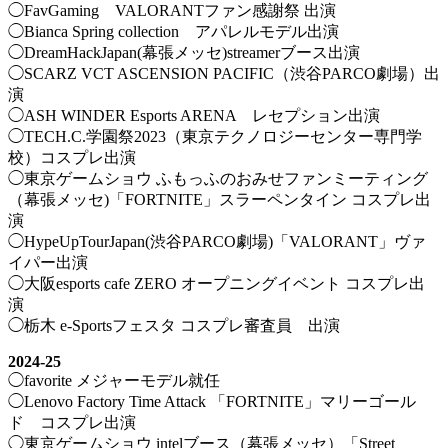
◯FavGaming VALORANTファン感謝祭 出演
◯Bianca Spring collection アパレルモデル出演
◯DreamHackJapan(幕張メッセ)streamerブース出演
◯SCARZ VCT ASCENSION PACIFIC（渋谷PARCO劇場）出
演
◯ASH WINDER Esports ARENA レセプション出演
◯TECH.C.学園祭2023（東京テクノロジーセンター専門学
校）コスプレ出演
◯東京ゲームショウ ふもっふのおみせファンミーティング
（幕張メッセ)「FORTNITE」スラーペンタイン コスプレ出
演
◯HypeUpTourJapan(渋谷PARCO劇場)「VALORANT」ヴァ
イパー出演
◯大阪esports cafe ZERO オープニングイベント コスプレ出
演
◯栃木 e-Sportsフェスタ コスプレ審査員 出演
2024-25
◯favorite メジャーモデル就任
◯Lenovo Factory Time Attack 「FORTNITE」マリーゴール
ド コスプレ出演
◯東京ゲームショウ intelブース（幕張メッセ）「Street