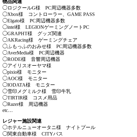
物品関連
◯ロジクールG様 PC周辺機器多数
◯Xbox様 コントローラー、GAME PASS
◯Elgato様 PC周辺機器多数
◯intel様 LEGIONゲーミングノートPC
◯GRAPHT様 グッズ関連
◯AKRacing様 ゲーミングチェア
◯ふもっふのおみせ様 PC周辺機器多数
◯AverMedia様 PC周辺機器
◯RODE様 音響周辺機器
◯アイリスオーヤマ様
◯pixio様 モニター
◯AOC様 モニター
◯IODATA様 モニター
◯雪印メグミルク様 雪印牛乳
◯TIRTIR様 コスメ用品
◯Razer様 周辺機器
etc…
レジャー施設関連
◯ホテルニューオータニ様 ナイトプール
◯関東自動車様 CITYバス