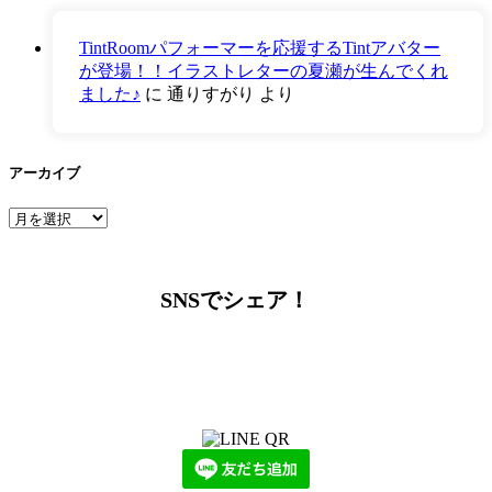
TintRoomパフォーマーを応援するTintアバター
が登場！！イラストレターの夏瀬が生んでくれ
ました♪
に
通りすがり
より
アーカイブ
ア
ー
カ
イ
SNSでシェア！
ブ
LINEからでもお問い合わせ頂けます
下記QRコード又はボタンから追加