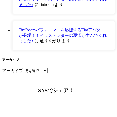
ました♪
に
tintroom
より
TintRoomパフォーマーを応援するTintアバター
が登場！！イラストレターの夏瀬が生んでくれ
ました♪
に
通りすがり
より
アーカイブ
アーカイブ
SNSでシェア！
LINEからでもお問い合わせ頂けます
下記QRコード又はボタンから追加