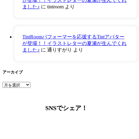
が登場！！イラストレターの夏瀬が生んでくれ
ました♪
に
tintroom
より
TintRoomパフォーマーを応援するTintアバター
が登場！！イラストレターの夏瀬が生んでくれ
ました♪
に
通りすがり
より
アーカイブ
ア
ー
カ
イ
SNSでシェア！
ブ
LINEからでもお問い合わせ頂けます
下記QRコード又はボタンから追加